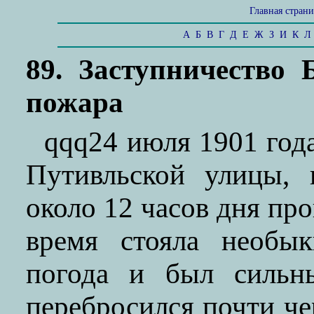
Главная стран
А
Б
В
Г
Д
Е
Ж
З
И
К
Л
89. Заступничество
пожара
qqq24 июля 1901 года
Путивльской улицы, 
около 12 часов дня про
время стояла необык
погода и был сильны
перебросился почти чер