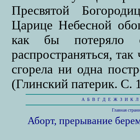
Пресвятой Богород
Царице Небесной обо
как бы потеряло 
распространяться, так 
сгорела ни одна постр
(Глинский патерик. С. 1
А
Б
В
Г
Д
Е
Ж
З
И
К
Л
Главная стран
Аборт, прерывание бере