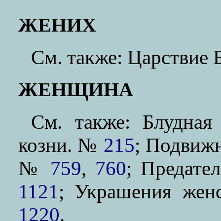
ЖЕНИХ
См. также: Царствие
ЖЕНЩИНА
См. также: Блудна
козни. №
215
; Подвиж
№
759
,
760
; Предате
1121
; Украшения же
1220
.