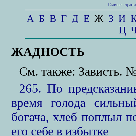
Главная стран
А
Б
В
Г
Д
Е
Ж
З
И
Ц
ЖАДНОСТЬ
См. также: Зависть. 
265. По предсказани
время голода сильн
богача, хлеб поплыл п
его себе в избытке