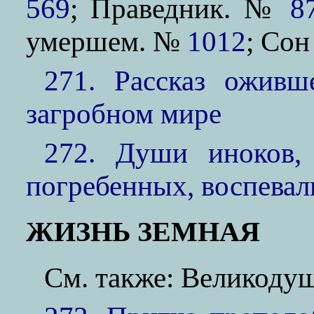
569
; Праведник. №
8
умершем. №
1012
; Со
271. Рассказ ожив
загробном мире
272. Души иноков,
погребенных, воспевал
ЖИЗНЬ ЗЕМНАЯ
См. также: Великоду