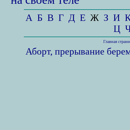
А
Б
В
Г
Д
Е
Ж
З
И
Ц
Главная стран
Аборт, прерывание бере