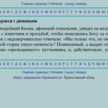
Главная страница
|
Отечник
|
назад
|
вперед
А
Б
В
Г
Д
Е
Ж
З
И
К
Л
М
Н
О
П
Р
С
Т
У
Ф
Х
Ц
Ч
Щ
Ю
щуюся с демонами
реподобный Косма, афонский отшельник, увидел на в
а с известием и просьбой, чтобы помолились Богу за
ря с недоверчивостью отвечали: «Мы только что, по о
твой старец такую нелепость? Помешанный, а выдает с
ова «прельщенного» пустынника, и, действительно, у
А
Б
В
Г
Д
Е
Ж
З
И
К
Л
М
Н
О
П
Р
С
Т
У
Ф
Х
Ц
Ч
Щ
Ю
Главная страница
|
Отечник
|
назад
|
вперед
Аборт, прерывание беременности
. Православный обзор.