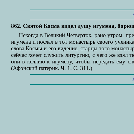
862. Святой Косма видел душу игумена, борю
Некогда в Великий Четверток, рано утром, п
игумена и послал в тот монастырь своего ученик
слова Космы и его видение, старцы того монасты
сейчас хочет служить литургию, с чего же взял 
они в келлию к игумену, чтобы передать ему сл
(Афонский патерик. Ч. 1. С. 311.)