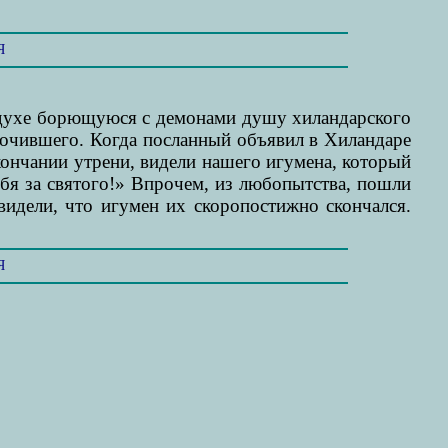
Я
оздухе борющуюся с демонами душу хиландарского
 почившего. Когда посланный объявил в Хиландаре
кончании утрени, видели нашего игумена, который
ебя за святого!» Впрочем, из любопытства, пошли
видели, что игумен их скоропостижно скончался.
Я