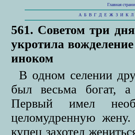
Главная стран
А
Б
В
Г
Д
Е
Ж
З
И
К
Л
561. Советом три дн
укротила вожделение 
иноком
В одном селении др
был весьма богат, а
Первый имел необ
целомудренную жену.
купец захотел жениться