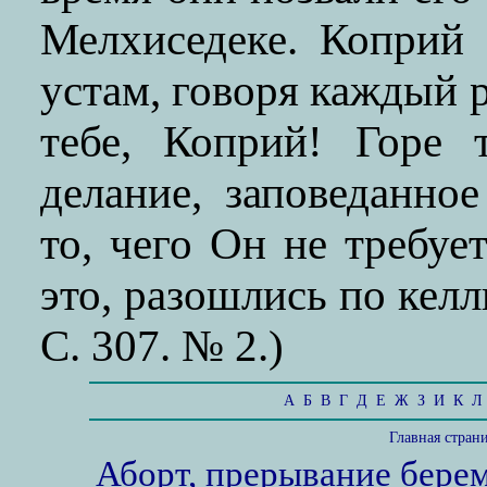
Мелхиседеке. Коприй
устам, говоря каждый р
тебе, Коприй! Горе 
делание, заповеданно
то, чего Он не требуе
это, разошлись по келл
С. 307. № 2.)
А
Б
В
Г
Д
Е
Ж
З
И
К
Л
Главная стран
Аборт, прерывание бере