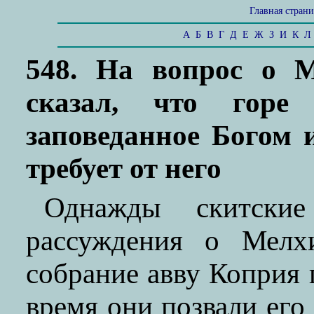
Главная стран
А
Б
В
Г
Д
Е
Ж
З
И
К
Л
548. На вопрос о М
сказал, что горе
заповеданное Богом и
требует от него
Однажды скитские
рассуждения о Мелхи
собрание авву Коприя 
время они позвали его