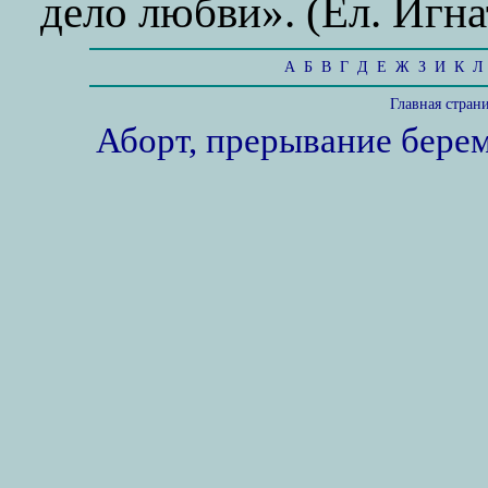
дело любви». (Ел. Игна
А
Б
В
Г
Д
Е
Ж
З
И
К
Л
Главная стран
Аборт, прерывание бере