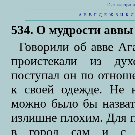
Главная стран
А
Б
В
Г
Д
Е
Ж
З
И
К
Л
534. О мудрости авв
Говорили об авве Ага
проистекали из дух
поступал он по отнош
к своей одежде. Не 
можно было бы назва
излишне плохим. Для 
в город сам и с с