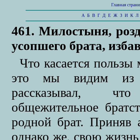
Главная стран
А
Б
В
Г
Д
Е
Ж
З
И
К
Л
461. Милостыня, роз
усопшего брата, избав
Что касается пользы
это мы видим из 
рассказывал, чт
общежительное братс
родной брат. Приняв 
однако же, свою жизнь