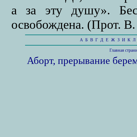
а за эту душу». Бе
освобождена. (Прот. В. 
А
Б
В
Г
Д
Е
Ж
З
И
К
Л
Главная стран
Аборт, прерывание бере