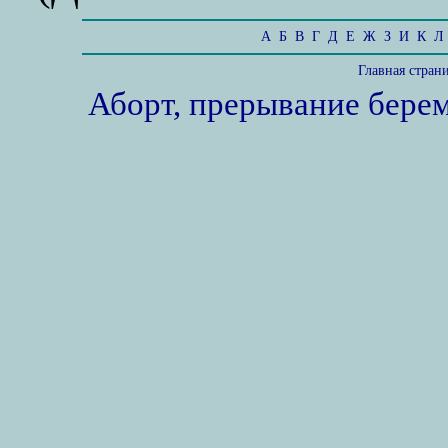
А
Б
В
Г
Д
Е
Ж
З
И
К
Л
Главная стран
Аборт, прерывание бере