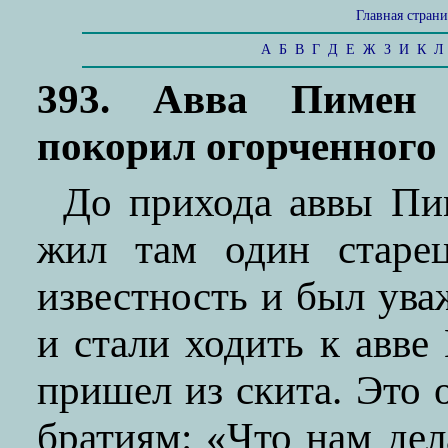
Главная стран
А
Б
В
Г
Д
Е
Ж
З
И
К
Л
393. Авва Пимен
покорил огорченного
До прихода аввы Пи
жил там один старе
известность и был ува
и стали ходить к авве
пришел из скита. Это 
братиям: «Что нам дел