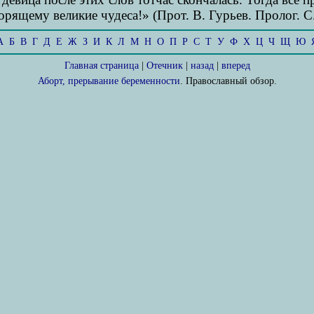
ворящему великие чудеса!» (Прот. В. Гурьев. Пролог. С.
А
Б
В
Г
Д
Е
Ж
З
И
К
Л
М
Н
О
П
Р
С
Т
У
Ф
Х
Ц
Ч
Щ
Ю
Главная страница
|
Отечник
|
назад
|
вперед
Аборт, прерывание беременности
. Православный обзор.