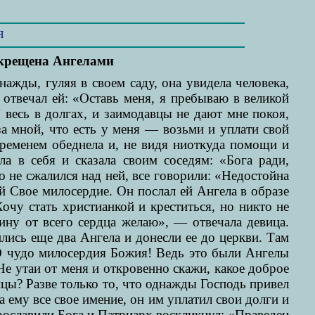
Я
а крещена Ангелами
ажды, гуляя в своем саду, она увидела человека,
отвечал ей: «Оставь меня, я пребываю в великой
Я весь в долгах, и заимодавцы не дают мне покоя,
за мной, что есть у меня — возьми и уплати свой
временем обеднела и, не видя ниоткуда помощи и
а в себя и сказала своим соседям: «Бога ради,
 не сжалился над ней, все говорили: «Недостойна
ей Свое милосердие. Он послал ей Ангела в образе
Хочу стать христианкой и креститься, но никто не
ину от всего сердца желаю», — отвечала девица.
ились еще два Ангела и донесли ее до церкви. Там
 О чудо милосердия Божия! Ведь это были Ангелы
Не утаи от меня и откровенно скажи, какое доброе
цы? Разве только то, что однажды Господь привел
а ему все свое имение, он им уплатил свои долги и
прославили Бога и Патриарх воскликнул: «Праведен