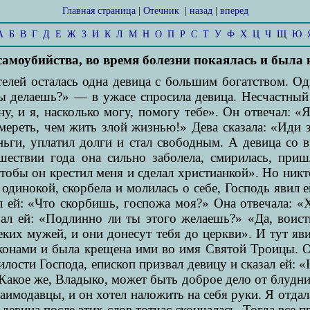
Главная страница
|
Отечник
|
назад
|
вперед
А
Б
В
Г
Д
Е
Ж
З
И
К
Л
М
Н
О
П
Р
С
Т
У
Ф
Х
Ц
Ч
Щ
Ю
 самоубийства, во время болезни покаялась и был
елей осталась одна девица с большим богатством. Одн
ы делаешь?» — в ужасе спросила девица. Несчастный 
у, и я, насколько могу, помогу тебе». Он отвечал: «
умереть, чем жить злой жизнью!» Дева сказала: «Иди 
еньги, уплатил долги и стал свободным. А девица со 
шествии года она сильно заболела, смирилась, пришл
тобы он крестил меня и сделал христианкой». Но никто
 одинокой, скорбела и молилась о себе, Господь явил 
ал ей: «Что скорбишь, госпожа моя?» Она отвечала: «
ал ей: «Подлинно ли ты этого желаешь?» «Да, воист
еких мужей, и они донесут тебя до церкви». И тут яв
иаконами и была крещена ими во имя Святой Троицы.
илости Господа, епископ призвал девицу и сказал ей: «
«Какое же, Владыко, может быть доброе дело от блудни
аимодавцы, и он хотел наложить на себя руки. Я отдал
 девица после этих слов тотчас скончалась. Тогда все 