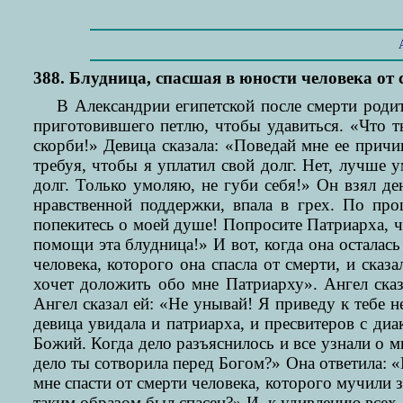
388. Блудница, спасшая в юности человека от
В Александрии египетской после смерти родит
приготовившего петлю, чтобы удавиться. «Что т
скорби!» Девица сказала: «Поведай мне ее причин
требуя, чтобы я уплатил свой долг. Нет, лучше 
долг. Только умоляю, не губи себя!» Он взял д
нравственной поддержки, впала в грех. По про
попекитесь о моей душе! Попросите Патриарха, ч
помощи эта блудница!» И вот, когда она осталась
человека, которого она спасла от смерти, и сказ
хочет доложить обо мне Патриарху». Ангел сказ
Ангел сказал ей: «Не унывай! Я приведу к тебе н
девица увидала и патриарха, и пресвитеров с д
Божий. Когда дело разъяснилось и все узнали о м
дело ты сотворила перед Богом?» Она ответила: 
мне спасти от смерти человека, которого мучили з
таким образом был спасен?» И, к удивлению всех,