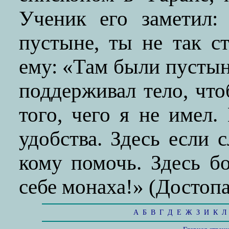
Ученик его заметил:
пустыне, ты не так с
ему: «Там были пустыня
поддерживал тело, что
того, чего я не имел.
удобства. Здесь если с
кому помочь. Здесь б
себе монаха!» (Достопа
А
Б
В
Г
Д
Е
Ж
З
И
К
Л