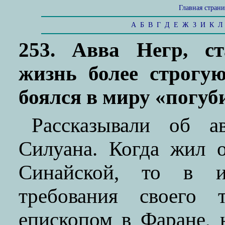
Главная стран
А
Б
В
Г
Д
Е
Ж
З
И
К
Л
253. Авва Негр, ст
жизнь более строгую
боялся в миру «погуб
Рассказывали об а
Силуана. Когда жил 
Синайской, то в и
требования своего 
епископом в Фаране, 