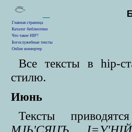
Главная страница
Каталог библиотеки
Что такое HIP?
Богослужебные тексты
Online конвертер
Все тексты в hip-с
стилю.
Июнь
Тексты приводят
МJЬ'СЯЦЪ I=У'НI